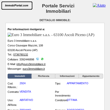
Portale Servizi
Immobiliari
DETTAGLIO IMMOBILE:
Per informazioni rivolgersi a:
Euro 3 Immobiliare s.a.s.
Corso Giuseppe Mazzini, 108
63100 Ascoli Piceno (AP)
Tel.:
0736780132
Cellulare: 3392446898
E-Mail:
info@euro3immobiliare.it
Messenger:
euro3immobiliare.it
Immobili
Richiesta
Informazioni
Appuntamento
2924
APPARTAMENTO
Cod.
Tipo:
Riferim.:
VENDITA
Contratto:
Per
Investimento:
ABITATIVO
OTTIMA
Uso:
Condizioni:
All'Asta: