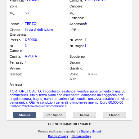
TERAMO
TORTORETO
Provincia:
Comune:
Zona:
Cantiere:
50
Mq:
Mc
Edificabili:
TERZO
SI
Piano:
Ascensore:
In via di definizione
Classe
I.P.E.:
Energetica:
€ 60000
4
Prezzo:
Nr. Vani:
1
1
Nr.
Nr. Bagni:
Camere:
A VISTA
Cucina:
Soggiorno:
1
Terrazzi:
Balconi:
Vetrine:
Giardino:
Garage:
Posto
Nr. Posti:
Auto:
Annessi:
TORTORETO ALTO. In contesto residence, vendesi appartamento di mq. 50
commerciali, sito al terzo piano con ascensore, composto da soggiorno con
angolo cottura, bagno, camera matrimoniale, studio, terrazza abitabile con vista
panoramica. Ottime condizioni generali, ottimo investimento. Euro 60.000,00
Codice: 2924 www.euro3immobiliare.it
Stampa
Per Amico
Mutuo
Elenco
ELENCO IMMOBILI SIMILI:
Portale realizzato e gestito da
Stefano Errani
Policy Privacy
Cookie Policy