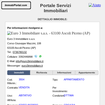
Portale Servizi
Immobiliari
DETTAGLIO IMMOBILE:
Per informazioni rivolgersi a:
Euro 3 Immobiliare s.a.s.
Corso Giuseppe Mazzini, 108
63100 Ascoli Piceno (AP)
Tel.:
0736780132
Cellulare: 3392446898
E-Mail:
info@euro3immobiliare.it
Messenger:
euro3immobiliare.it
Immobili
Richiesta
Informazioni
Appuntamento
3554
APPARTAMENTO
Cod.
Tipo:
Riferim.:
VENDITA
Contratto:
Per
Investimento:
ABITATIVO
OTTIMA
Uso:
Condizioni:
All'Asta: