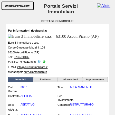
Portale Servizi
Immobiliari
DETTAGLIO IMMOBILE:
Per informazioni rivolgersi a:
Euro 3 Immobiliare s.a.s.
Corso Giuseppe Mazzini, 108
63100 Ascoli Piceno (AP)
Tel.:
0736780132
Cellulare: 3392446898
E-Mail:
info@euro3immobiliare.it
Messenger:
euro3immobiliare.it
Immobili
Richiesta
Informazioni
Appuntamento
3887
APPARTAMENTO
Cod.
Tipo:
Riferim.:
AFFITTO
Contratto:
Per
Investimento:
ABITATIVO
RISTRUTTURATO
Uso:
Condizioni:
All'Asta: