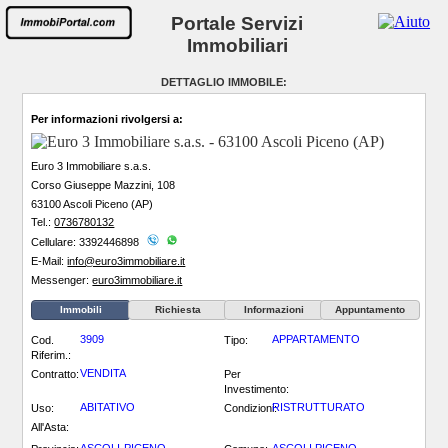
Portale Servizi
Immobiliari
DETTAGLIO IMMOBILE:
Per informazioni rivolgersi a:
Euro 3 Immobiliare s.a.s.
Corso Giuseppe Mazzini, 108
63100 Ascoli Piceno (AP)
Tel.:
0736780132
Cellulare: 3392446898
E-Mail:
info@euro3immobiliare.it
Messenger:
euro3immobiliare.it
Immobili
Richiesta
Informazioni
Appuntamento
3909
APPARTAMENTO
Cod.
Tipo:
Riferim.:
VENDITA
Contratto:
Per
Investimento:
ABITATIVO
RISTRUTTURATO
Uso:
Condizioni:
All'Asta: