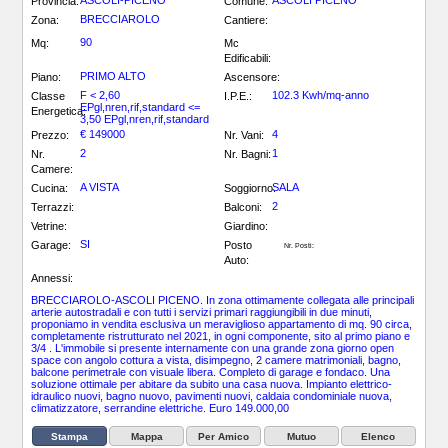
ASCOLI-PICENO
ASCOLI PICENO
Provincia:
Comune:
BRECCIAROLO
Zona:
Cantiere:
90
Mq:
Mc
Edificabili:
PRIMO ALTO
Piano:
Ascensore:
F < 2,60
102.3 Kwh/mq-anno
Classe
I.P.E.:
EPgl,nren,rif,standard <=
Energetica:
3,50 EPgl,nren,rif,standard
€ 149000
4
Prezzo:
Nr. Vani:
2
1
Nr.
Nr. Bagni:
Camere:
A VISTA
SALA
Cucina:
Soggiorno:
2
Terrazzi:
Balconi:
Vetrine:
Giardino:
SI
Garage:
Posto
Nr. Posti:
Auto:
Annessi:
BRECCIAROLO-ASCOLI PICENO. In zona ottimamente collegata alle principali
arterie autostradali e con tutti i servizi primari raggiungibili in due minuti,
proponiamo in vendita esclusiva un meraviglioso appartamento di mq. 90 circa,
completamente ristrutturato nel 2021, in ogni componente, sito al primo piano e
3/4 . L'immobile si presente internamente con una grande zona giorno open
space con angolo cottura a vista, disimpegno, 2 camere matrimoniali, bagno,
balcone perimetrale con visuale libera. Completo di garage e fondaco. Una
soluzione ottimale per abitare da subito una casa nuova. Impianto elettrico-
idraulico nuovi, bagno nuovo, pavimenti nuovi, caldaia condominiale nuova,
climatizzatore, serrandine elettriche. Euro 149.000,00
Stampa
Mappa
Per Amico
Mutuo
Elenco