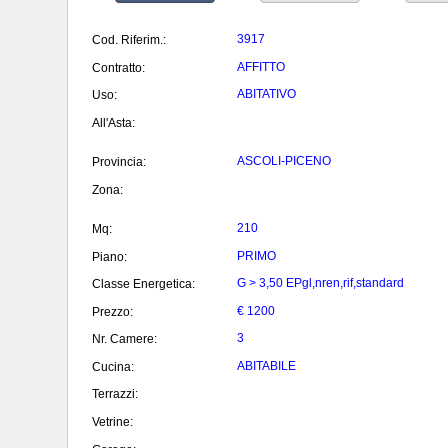
3917
Cod. Riferim.:
AFFITTO
Contratto:
ABITATIVO
Uso:
All'Asta:
ASCOLI-PICENO
Provincia:
Zona:
210
Mq:
PRIMO
Piano:
G > 3,50 EPgl,nren,rif,standard
Classe Energetica:
€ 1200
Prezzo:
3
Nr. Camere:
ABITABILE
Cucina:
Terrazzi:
Vetrine: