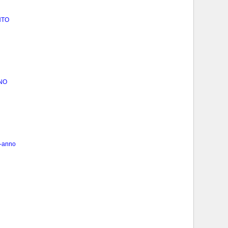
NTO
NO
-anno