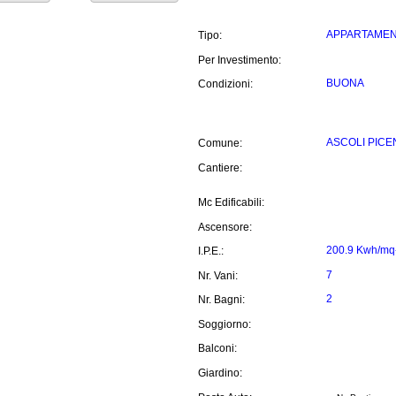
APPARTAME
Tipo:
Per Investimento:
BUONA
Condizioni:
ASCOLI PICE
Comune:
Cantiere:
Mc Edificabili:
Ascensore:
200.9 Kwh/mq
I.P.E.:
7
Nr. Vani:
2
Nr. Bagni:
Soggiorno:
Balconi:
Giardino: