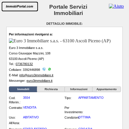
Portale Servizi
Immobiliari
DETTAGLIO IMMOBILE:
Per informazioni rivolgersi a:
Euro 3 Immobiliare s.a.s.
Corso Giuseppe Mazzini, 108
63100 Ascoli Piceno (AP)
Tel.:
0736780132
Cellulare: 3392446898
E-Mail:
info@euro3immobiliare.it
Messenger:
euro3immobiliare.it
Immobili
Richiesta
Informazioni
Appuntamento
3554
APPARTAMENTO
Cod.
Tipo:
Riferim.:
VENDITA
Contratto:
Per
Investimento:
ABITATIVO
OTTIMA
Uso:
Condizioni:
All'Asta: