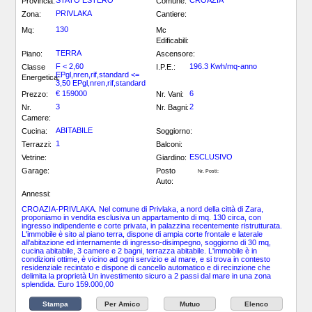
STATO ESTERO
CROAZIA
Provincia:
Comune:
PRIVLAKA
Zona:
Cantiere:
130
Mq:
Mc
Edificabili:
TERRA
Piano:
Ascensore:
F < 2,60
196.3 Kwh/mq-anno
Classe
I.P.E.:
EPgl,nren,rif,standard <=
Energetica:
3,50 EPgl,nren,rif,standard
€ 159000
6
Prezzo:
Nr. Vani:
3
2
Nr.
Nr. Bagni:
Camere:
ABITABILE
Cucina:
Soggiorno:
1
Terrazzi:
Balconi:
ESCLUSIVO
Vetrine:
Giardino:
Garage:
Posto
Nr. Posti:
Auto:
Annessi:
CROAZIA-PRIVLAKA. Nel comune di Privlaka, a nord della città di Zara,
proponiamo in vendita esclusiva un appartamento di mq. 130 circa, con
ingresso indipendente e corte privata, in palazzina recentemente ristrutturata.
L'immobile è sito al piano terra, dispone di ampia corte frontale e laterale
all'abitazione ed internamente di ingresso-disimpegno, soggiorno di 30 mq,
cucina abitabile, 3 camere e 2 bagni, terrazza abitabile. L'immobile è in
condizioni ottime, è vicino ad ogni servizio e al mare, e si trova in contesto
residenziale recintato e dispone di cancello automatico e di recinzione che
delimita la proprietà Un investimento sicuro a 2 passi dal mare in una zona
splendida. Euro 159.000,00
Stampa
Per Amico
Mutuo
Elenco