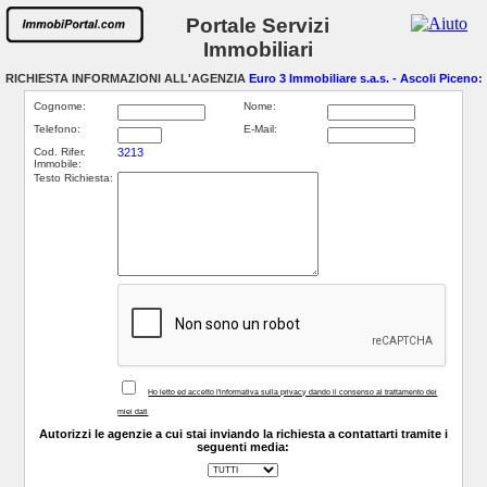
Portale Servizi
Immobiliari
RICHIESTA INFORMAZIONI ALL'AGENZIA
Euro 3 Immobiliare s.a.s. - Ascoli Piceno
:
Cognome:
Nome:
Telefono:
E-Mail:
Cod. Rifer.
3213
Immobile:
Testo Richiesta:
Ho letto ed accetto l'informativa sulla privacy dando il consenso al trattamento dei
miei dati
Autorizzi le agenzie a cui stai inviando la richiesta a contattarti tramite i
seguenti media: