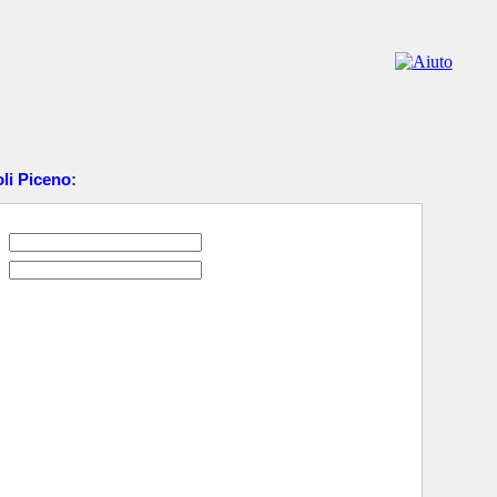
oli Piceno
: