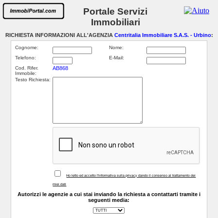
Portale Servizi
Immobiliari
RICHIESTA INFORMAZIONI ALL'AGENZIA
Centritalia Immobiliare S.A.S. - Urbino
:
Cognome:
Nome:
Telefono:
E-Mail:
Cod. Rifer.
AB868
Immobile:
Testo Richiesta:
Ho letto ed accetto l'informativa sulla privacy dando il consenso al trattamento dei
miei dati
Autorizzi le agenzie a cui stai inviando la richiesta a contattarti tramite i
seguenti media: