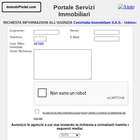
Portale Servizi
Immobiliari
RICHIESTA INFORMAZIONI ALL'AGENZIA
Centritalia Immobiliare S.A.S. - Urbino
:
Cognome:
Nome:
Telefono:
E-Mail:
Cod. Rifer.
AF585
Immobile:
Testo Richiesta:
Ho letto ed accetto l'informativa sulla privacy dando il consenso al trattamento dei
miei dati
Autorizzi le agenzie a cui stai inviando la richiesta a contattarti tramite i
seguenti media: