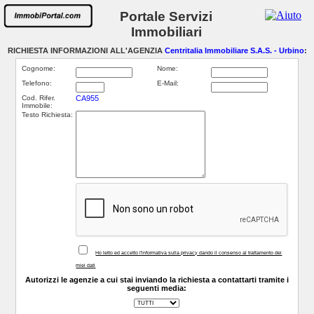
Portale Servizi
Immobiliari
RICHIESTA INFORMAZIONI ALL'AGENZIA
Centritalia Immobiliare S.A.S. - Urbino
:
Cognome:
Nome:
Telefono:
E-Mail:
Cod. Rifer.
CA955
Immobile:
Testo Richiesta:
Ho letto ed accetto l'informativa sulla privacy dando il consenso al trattamento dei
miei dati
Autorizzi le agenzie a cui stai inviando la richiesta a contattarti tramite i
seguenti media: